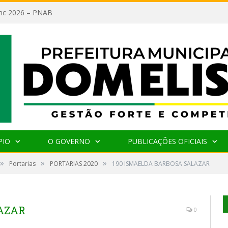
lanc 2026 – PNAB
PIO
O GOVERNO
PUBLICAÇÕES OFICIAIS
»
»
»
Portarias
PORTARIAS 2020
190 ISMAELDA BARBOSA SALAZAR
LAZAR
0