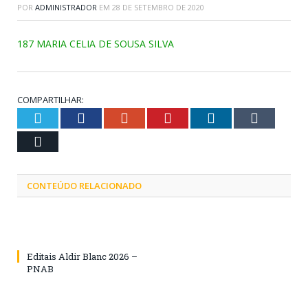
POR
ADMINISTRADOR
EM
28 DE SETEMBRO DE 2020
187 MARIA CELIA DE SOUSA SILVA
COMPARTILHAR:
Twitter
Facebook
Google+
Pinterest
LinkedIn
Tumblr
Email
CONTEÚDO RELACIONADO
Editais Aldir Blanc 2026 –
PNAB