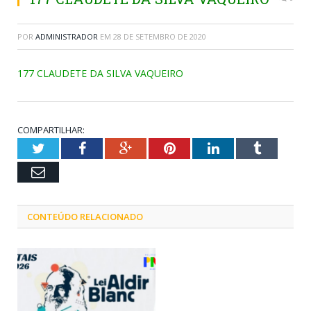
POR
ADMINISTRADOR
EM
28 DE SETEMBRO DE 2020
177 CLAUDETE DA SILVA VAQUEIRO
COMPARTILHAR:
Twitter
Facebook
Google+
Pinterest
LinkedIn
Tumblr
Email
CONTEÚDO RELACIONADO