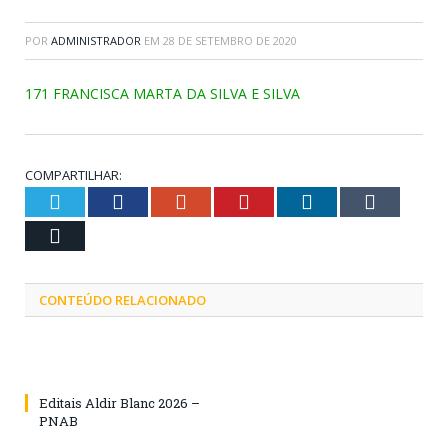
POR
ADMINISTRADOR
EM
28 DE SETEMBRO DE 2020
171 FRANCISCA MARTA DA SILVA E SILVA
COMPARTILHAR:
Twitter
Facebook
Google+
Pinterest
LinkedIn
Tumblr
Email
CONTEÚDO RELACIONADO
Editais Aldir Blanc 2026 –
PNAB