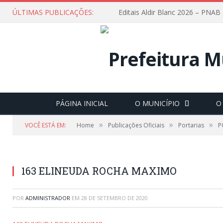
ÚLTIMAS PUBLICAÇÕES:
Editais Aldir Blanc 2026 – PNAB
PÁGINA INICIAL
O MUNICÍPIO
O
»
»
»
VOCÊ ESTÁ EM:
Home
Publicações Oficiais
Portarias
P
163 ELINEUDA ROCHA MAXIMO
POR
ADMINISTRADOR
EM
28 DE SETEMBRO DE 2020