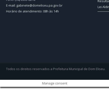
Resulta
E-mail: gabinete@domeliseu.pa.gov.br
Lei Aldi
Horário de atendimento: 08h às 14h
Todos os direitos reservados a Prefeitura Municipal de Dom Eliseu.
Manage consent