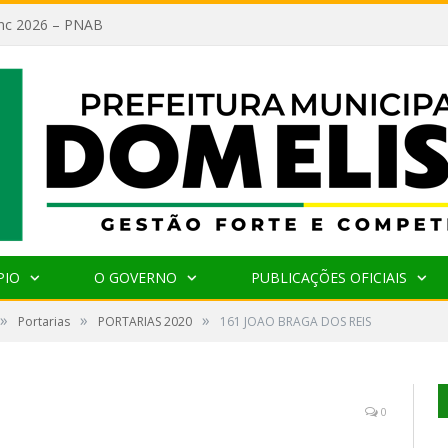
lanc 2026 – PNAB
PIO
O GOVERNO
PUBLICAÇÕES OFICIAIS
»
»
»
Portarias
PORTARIAS 2020
161 JOAO BRAGA DOS REIS
0