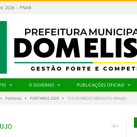
lanc 2026 – PNAB
PIO
O GOVERNO
PUBLICAÇÕES OFICIAIS
»
»
»
Portarias
PORTARIAS 2020
156 DIOMEDIO MESQUITA ARAUJO
AUJO
0