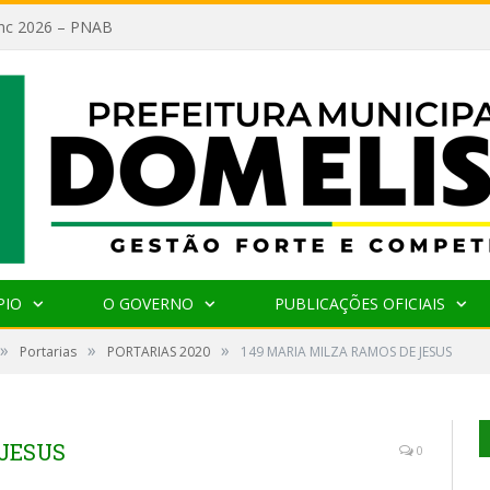
lanc 2026 – PNAB
PIO
O GOVERNO
PUBLICAÇÕES OFICIAIS
»
»
»
Portarias
PORTARIAS 2020
149 MARIA MILZA RAMOS DE JESUS
 JESUS
0