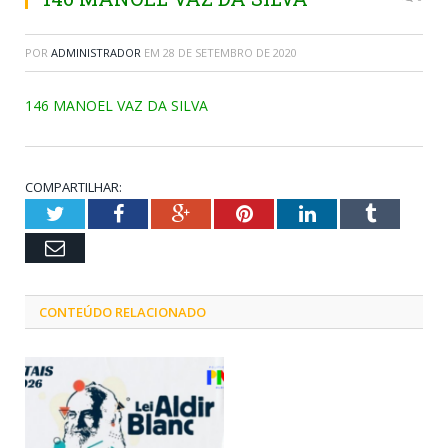
POR
ADMINISTRADOR
EM
28 DE SETEMBRO DE 2020
146 MANOEL VAZ DA SILVA
COMPARTILHAR:
Twitter
Facebook
Google+
Pinterest
LinkedIn
Tumblr
Email
CONTEÚDO RELACIONADO