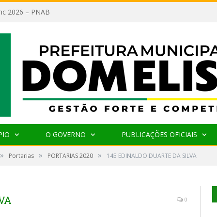
lanc 2026 – PNAB
PIO
O GOVERNO
PUBLICAÇÕES OFICIAIS
»
»
»
Portarias
PORTARIAS 2020
145 EDINALDO DUARTE DA SILVA
LVA
0