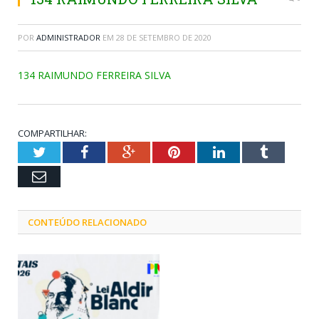
POR
ADMINISTRADOR
EM
28 DE SETEMBRO DE 2020
134 RAIMUNDO FERREIRA SILVA
COMPARTILHAR:
Twitter
Facebook
Google+
Pinterest
LinkedIn
Tumblr
Email
CONTEÚDO RELACIONADO