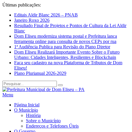
Últimas publicações:
Editais Aldir Blanc 2026 – PNAB
Janeiro Roxo 2026
Resultado Final de Projetos e Pontos de Cultura da Lei Aldir
Blanc
Dom Eliseu moderniza sistema postal e Prefeitura lança
ferramenta online para consulta de novos CEPs por rua
1ª Audiência Publica para Revisão do Plano Diretor
Dom Eliseu Realizará Importante Evento Sobre o Futuro
Urbano: Cidades Inteligentes, Resilientes e Blockchain
Faça seu cadastro na nova Plataforma de Tributos de Dom
Eliseu!
Plano Plurianual 2026-2029
Menu
Página Inicial
O Município
História
Sobre o Município
Endereços e Telefones Úteis
O Governo