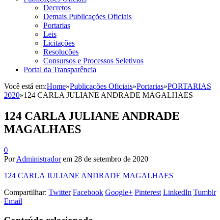
Decretos
Demais Publicações Oficiais
Portarias
Leis
Licitações
Resoluções
Consursos e Processos Seletivos
Portal da Transparência
Você está em:
Home
»
Publicações Oficiais
»
Portarias
»
PORTARIAS
2020
»
124 CARLA JULIANE ANDRADE MAGALHAES
124 CARLA JULIANE ANDRADE
MAGALHAES
0
Por
Administrador
em
28 de setembro de 2020
124 CARLA JULIANE ANDRADE MAGALHAES
Compartilhar:
Twitter
Facebook
Google+
Pinterest
LinkedIn
Tumblr
Email