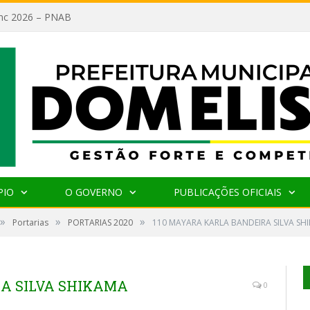
lanc 2026 – PNAB
PIO
O GOVERNO
PUBLICAÇÕES OFICIAIS
»
»
»
Portarias
PORTARIAS 2020
110 MAYARA KARLA BANDEIRA SILVA SH
A SILVA SHIKAMA
0