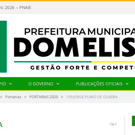
lanc 2026 – PNAB
PIO
O GOVERNO
PUBLICAÇÕES OFICIAIS
»
»
»
Portarias
PORTARIAS 2020
109 JORGE PLINIO DE OLIVEIRA
A
0