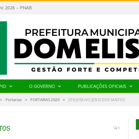
lanc 2026 – PNAB
PIO
O GOVERNO
PUBLICAÇÕES OFICIAIS
»
»
»
Portarias
PORTARIAS 2020
076 JOSE IVO JESUS DOS SANTOS
TOS
0