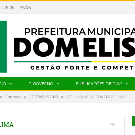
lanc 2026 – PNAB
PIO
O GOVERNO
PUBLICAÇÕES OFICIAIS
»
»
»
Portarias
PORTARIAS 2020
073 HOSANA DA CONCEICAO LIMA
LIMA
0