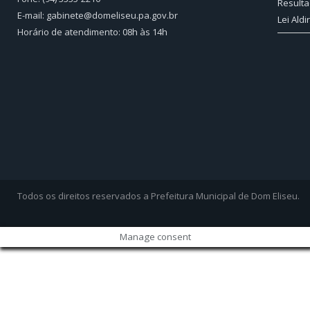
Resulta
E-mail: gabinete@domeliseu.pa.gov.br
Lei Aldi
Horário de atendimento: 08h às 14h
Todos os direitos reservados a Prefeitura Municipal de Dom Eliseu.
Manage consent