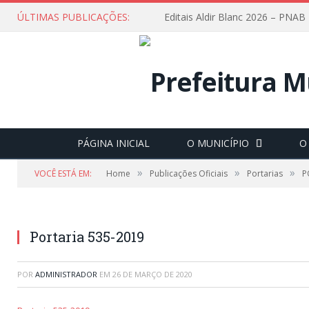
ÚLTIMAS PUBLICAÇÕES:
Editais Aldir Blanc 2026 – PNAB
PÁGINA INICIAL
O MUNICÍPIO
O
»
»
»
VOCÊ ESTÁ EM:
Home
Publicações Oficiais
Portarias
P
Portaria 535-2019
POR
ADMINISTRADOR
EM
26 DE MARÇO DE 2020