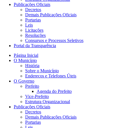
Publicações Oficiais
Decretos
Demais Publicações Oficiais
Portarias
Leis
Licitações
Resoluções
Consursos e Processos Seletivos
Portal da Transparência
Página Inicial
O Município
História
Sobre o Município
Endereços e Telefones Úteis
O Governo
Prefeito
Agenda do Prefeito
Vice-Prefeito
Estrutura Organizacional
Publicações Oficiais
Decretos
Demais Publicações Oficiais
Portarias
Leis