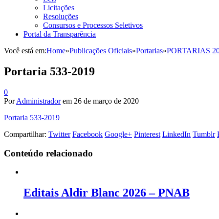
Licitações
Resoluções
Consursos e Processos Seletivos
Portal da Transparência
Você está em:
Home
»
Publicações Oficiais
»
Portarias
»
PORTARIAS 2
Portaria 533-2019
0
Por
Administrador
em
26 de março de 2020
Portaria 533-2019
Compartilhar:
Twitter
Facebook
Google+
Pinterest
LinkedIn
Tumblr
Conteúdo relacionado
Editais Aldir Blanc 2026 – PNAB