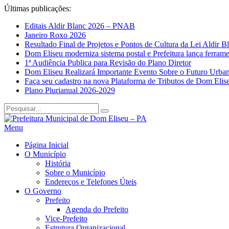
Últimas publicações:
Editais Aldir Blanc 2026 – PNAB
Janeiro Roxo 2026
Resultado Final de Projetos e Pontos de Cultura da Lei Aldir B
Dom Eliseu moderniza sistema postal e Prefeitura lança ferram
1ª Audiência Publica para Revisão do Plano Diretor
Dom Eliseu Realizará Importante Evento Sobre o Futuro Urbano:
Faça seu cadastro na nova Plataforma de Tributos de Dom Elis
Plano Plurianual 2026-2029
Menu
Página Inicial
O Município
História
Sobre o Município
Endereços e Telefones Úteis
O Governo
Prefeito
Agenda do Prefeito
Vice-Prefeito
Estrutura Organizacional