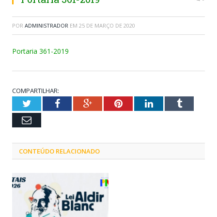
POR
ADMINISTRADOR
EM
25 DE MARÇO DE 2020
Portaria 361-2019
COMPARTILHAR:
Twitter
Facebook
Google+
Pinterest
LinkedIn
Tumblr
Email
CONTEÚDO RELACIONADO