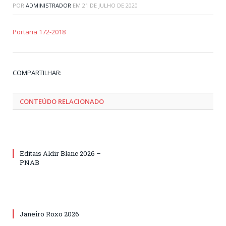
POR
ADMINISTRADOR
EM
21 DE JULHO DE 2020
Portaria 172-2018
Tw
Fa
Go
Pi
Li
Tu
Em
COMPARTILHAR:
CONTEÚDO RELACIONADO
Editais Aldir Blanc 2026 –
PNAB
Janeiro Roxo 2026