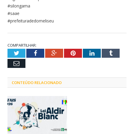
#silongama
#saae
#prefeituradedomeliseu
COMPARTILHAR:
Twitter
Facebook
Google+
Pinterest
LinkedIn
Tumblr
Email
CONTEÚDO RELACIONADO