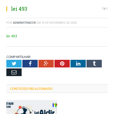
lei 493
0
POR
ADMINISTRADOR
EM
10 DE NOVEMBRO DE 2020
lei 493
COMPARTILHAR:
Twitter
Facebook
Google+
Pinterest
LinkedIn
Tumblr
Email
CONTEÚDO RELACIONADO