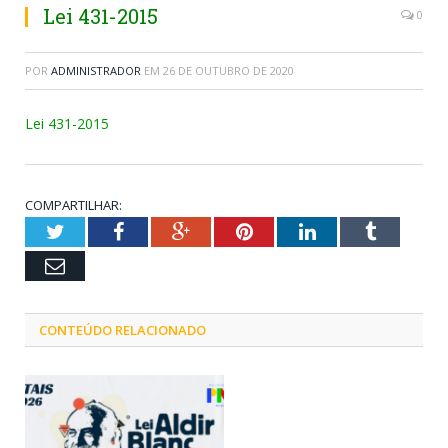
Lei 431-2015
0
POR
ADMINISTRADOR
EM
26 DE OUTUBRO DE 2020
Lei 431-2015
COMPARTILHAR:
Twitter
Facebook
Google+
Pinterest
LinkedIn
Tumblr
Email
CONTEÚDO RELACIONADO