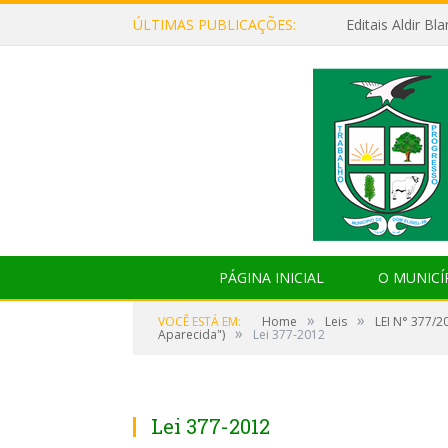
ÚLTIMAS PUBLICAÇÕES:
Editais Aldir B
PÁGINA INICIAL
O MUNICÍ
»
»
VOCÊ ESTÁ EM:
Home
Leis
LEI N° 377/2
»
Aparecida")
Lei 377-2012
Lei 377-2012