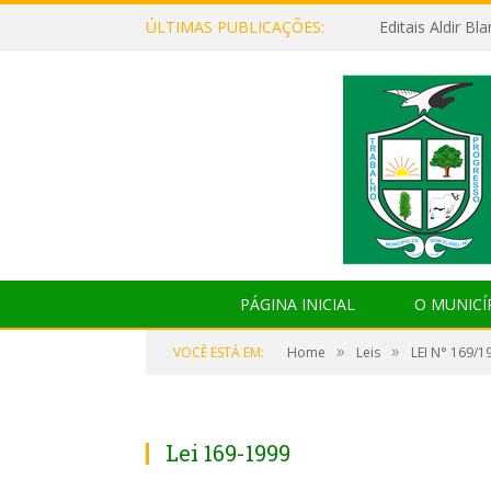
ÚLTIMAS PUBLICAÇÕES:
Editais Aldir B
PÁGINA INICIAL
O MUNICÍ
»
»
VOCÊ ESTÁ EM:
Home
Leis
LEI N° 169/1
Lei 169-1999