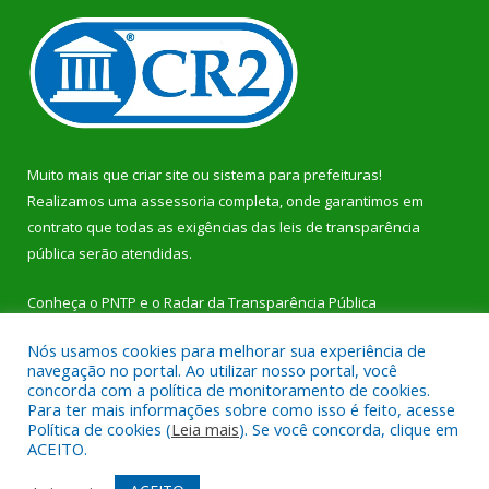
Muito mais que
criar site
ou
sistema para prefeituras
!
Realizamos uma
assessoria
completa, onde garantimos em
contrato que todas as exigências das
leis de transparência
pública
serão atendidas.
Conheça o
PNTP
e o
Radar da Transparência Pública
Nós usamos cookies para melhorar sua experiência de
navegação no portal. Ao utilizar nosso portal, você
concorda com a política de monitoramento de cookies.
Para ter mais informações sobre como isso é feito, acesse
Todos os direitos reservados a Prefeitura Municipal de Dom
Política de cookies (
Leia mais
). Se você concorda, clique em
Eliseu.
ACEITO.
Mapa do Site
Acessar Área Administrativa