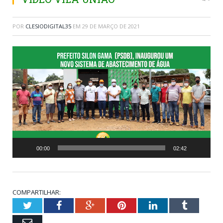
POR
CLESIODIGITAL35
EM
29 DE MARÇO DE 2021
Tocador
de
vídeo
00:00
02:42
COMPARTILHAR:
Twitter
Facebook
Google+
Pinterest
LinkedIn
Tumblr
Email