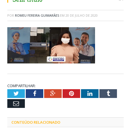
POR
ROMEU FEREIRA GUIMARÃES
EM
20 DE JULHO DE 2020
COMPARTILHAR:
Twitter
Facebook
Google+
Pinterest
LinkedIn
Tumblr
Email
CONTEÚDO RELACIONADO