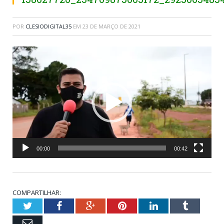
POR
CLESIODIGITAL35
EM
23 DE MARÇO DE 2021
Tocador
de
vídeo
00:00
00:42
COMPARTILHAR:
Twitter
Facebook
Google+
Pinterest
LinkedIn
Tumblr
Email