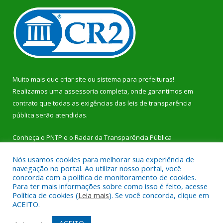
Muito mais que
criar site
ou
sistema para prefeituras
!
Realizamos uma
assessoria
completa, onde garantimos em
contrato que todas as exigências das
leis de transparência
pública
serão atendidas.
Conheça o
PNTP
e o
Radar da Transparência Pública
Nós usamos cookies para melhorar sua experiência de
navegação no portal. Ao utilizar nosso portal, você
concorda com a política de monitoramento de cookies.
Para ter mais informações sobre como isso é feito, acesse
Todos os direitos reservados a Prefeitura Municipal de Dom
Política de cookies (
Leia mais
). Se você concorda, clique em
Eliseu.
ACEITO.
Mapa do Site
Acessar Área Administrativa