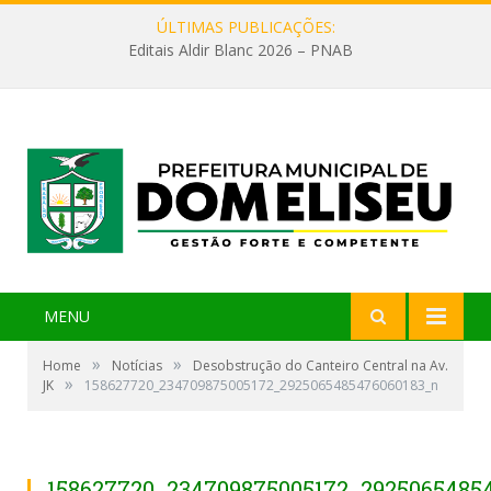
ÚLTIMAS PUBLICAÇÕES:
Editais Aldir Blanc 2026 – PNAB
MENU
»
»
Home
Notícias
Desobstrução do Canteiro Central na Av.
»
JK
158627720_234709875005172_2925065485476060183_n
158627720_234709875005172_2925065485