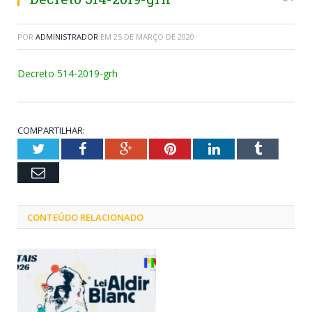
POR
ADMINISTRADOR
EM
25 DE MARÇO DE 2020
Decreto 514-2019-grh
COMPARTILHAR:
Twitter
Facebook
Google+
Pinterest
LinkedIn
Tumblr
Email
CONTEÚDO RELACIONADO