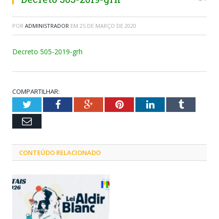
POR
ADMINISTRADOR
EM
25 DE MARÇO DE 2020
Decreto 505-2019-grh
COMPARTILHAR:
Twitter
Facebook
Google+
Pinterest
LinkedIn
Tumblr
Email
CONTEÚDO RELACIONADO