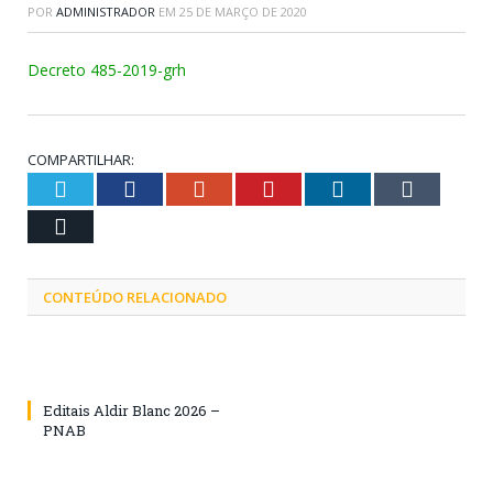
POR
ADMINISTRADOR
EM
25 DE MARÇO DE 2020
Decreto 485-2019-grh
COMPARTILHAR:
Twitter
Facebook
Google+
Pinterest
LinkedIn
Tumblr
Email
CONTEÚDO RELACIONADO
Editais Aldir Blanc 2026 –
PNAB