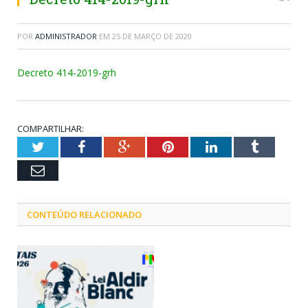
POR
ADMINISTRADOR
EM
25 DE MARÇO DE 2020
Decreto 414-2019-grh
COMPARTILHAR:
Twitter
Facebook
Google+
Pinterest
LinkedIn
Tumblr
Email
CONTEÚDO RELACIONADO