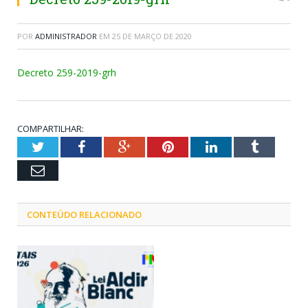
POR
ADMINISTRADOR
EM
25 DE MARÇO DE 2020
Decreto 259-2019-grh
COMPARTILHAR:
Twitter
Facebook
Google+
Pinterest
LinkedIn
Tumblr
Email
CONTEÚDO RELACIONADO