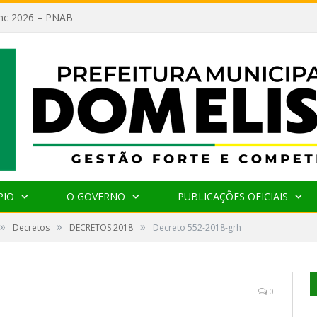
lanc 2026 – PNAB
PIO
O GOVERNO
PUBLICAÇÕES OFICIAIS
»
»
»
Decretos
DECRETOS 2018
Decreto 552-2018-grh
0