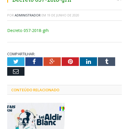
POR
ADMINISTRADOR
EM
19 DE JUNHO DE 2020
Decreto 057-2018-grh
COMPARTILHAR:
Twitter
Facebook
Google+
Pinterest
LinkedIn
Tumblr
Email
CONTEÚDO RELACIONADO