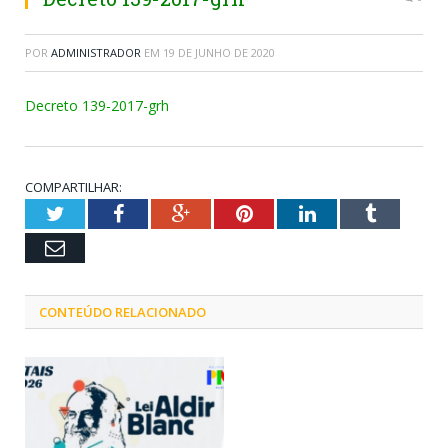
POR
ADMINISTRADOR
EM
19 DE JUNHO DE 2020
Decreto 139-2017-grh
COMPARTILHAR:
Twitter
Facebook
Google+
Pinterest
LinkedIn
Tumblr
Email
CONTEÚDO RELACIONADO