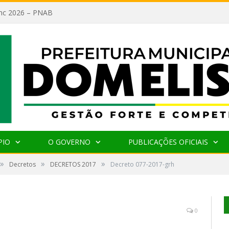
lanc 2026 – PNAB
PIO
O GOVERNO
PUBLICAÇÕES OFICIAIS
»
»
»
Decretos
DECRETOS 2017
Decreto 077-2017-grh
0