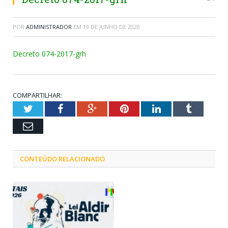
POR
ADMINISTRADOR
EM
19 DE JUNHO DE 2020
Decreto 074-2017-grh
COMPARTILHAR:
Twitter
Facebook
Google+
Pinterest
LinkedIn
Tumblr
Email
CONTEÚDO RELACIONADO