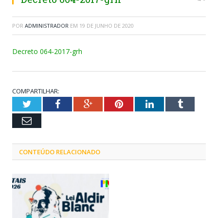
POR
ADMINISTRADOR
EM
19 DE JUNHO DE 2020
Decreto 064-2017-grh
COMPARTILHAR:
Twitter
Facebook
Google+
Pinterest
LinkedIn
Tumblr
Email
CONTEÚDO RELACIONADO