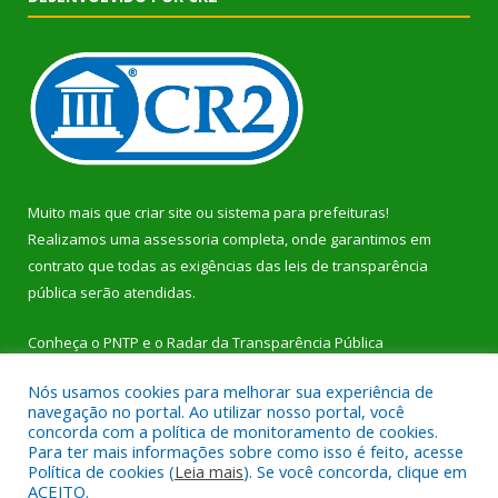
Muito mais que
criar site
ou
sistema para prefeituras
!
Realizamos uma
assessoria
completa, onde garantimos em
contrato que todas as exigências das
leis de transparência
pública
serão atendidas.
Conheça o
PNTP
e o
Radar da Transparência Pública
Nós usamos cookies para melhorar sua experiência de
navegação no portal. Ao utilizar nosso portal, você
concorda com a política de monitoramento de cookies.
Para ter mais informações sobre como isso é feito, acesse
Todos os direitos reservados a Prefeitura Municipal de Dom
Política de cookies (
Leia mais
). Se você concorda, clique em
Eliseu.
ACEITO.