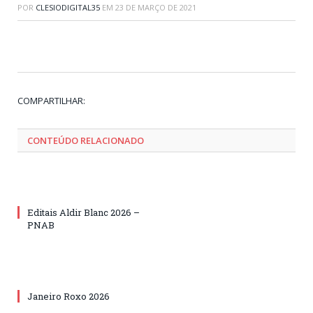
POR
CLESIODIGITAL35
EM
23 DE MARÇO DE 2021
Tw
Fa
Go
Pi
Li
Tu
Em
COMPARTILHAR:
CONTEÚDO RELACIONADO
Editais Aldir Blanc 2026 –
PNAB
Janeiro Roxo 2026