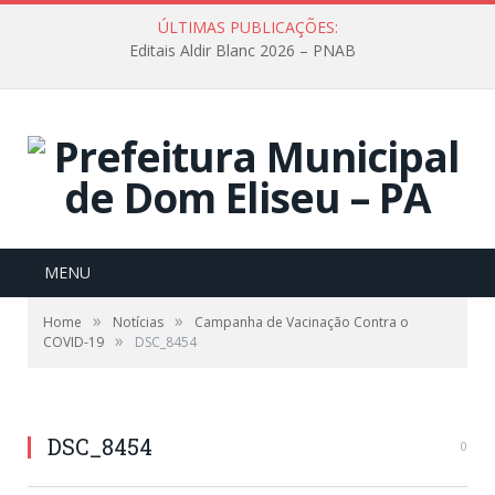
ÚLTIMAS PUBLICAÇÕES:
Editais Aldir Blanc 2026 – PNAB
MENU
»
»
Home
Notícias
Campanha de Vacinação Contra o
»
COVID-19
DSC_8454
DSC_8454
0