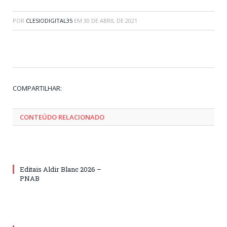
POR
CLESIODIGITAL35
EM
30 DE ABRIL DE 2021
Tw
Fa
Go
Pi
Li
Tu
Em
COMPARTILHAR:
CONTEÚDO RELACIONADO
Editais Aldir Blanc 2026 –
PNAB