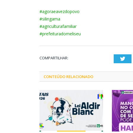
#agoraeavezdopovo
#silingama
#agriculturafamiliar
#prefeituradomeliseu
COMPARTILHAR:
Twi
CONTEÚDO RELACIONADO