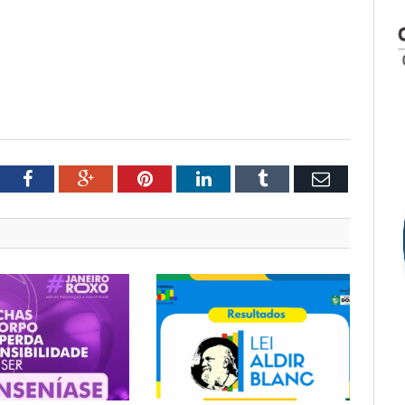
tter
Facebook
Google+
Pinterest
LinkedIn
Tumblr
Email