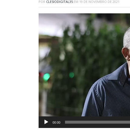
POR
CLESIODIGITAL35
EM
19 DE NOVEMBRO DE 2021
Tocador
de
vídeo
00:00