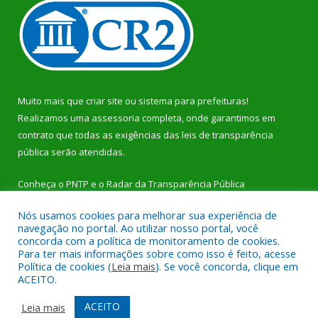
Muito mais que
criar site
ou
sistema para prefeituras
!
Realizamos uma
assessoria
completa, onde garantimos em
contrato que todas as exigências das
leis de transparência
pública
serão atendidas.
Conheça o
PNTP
e o
Radar da Transparência Pública
Nós usamos cookies para melhorar sua experiência de
navegação no portal. Ao utilizar nosso portal, você
concorda com a política de monitoramento de cookies.
Para ter mais informações sobre como isso é feito, acesse
Todos os direitos reservados a Prefeitura Municipal de Dom
Política de cookies (
Leia mais
). Se você concorda, clique em
Eliseu.
ACEITO.
Mapa do Site
Acessar Área Administrativa
ACEITO
Leia mais