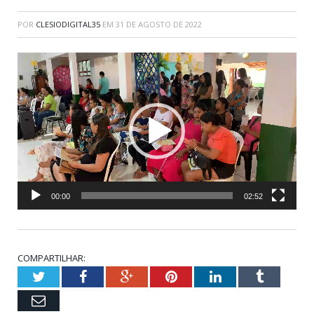
POR
CLESIODIGITAL35
EM
31 DE AGOSTO DE 2022
Tocador
de
vídeo
00:00
02:52
COMPARTILHAR:
Twitter
Facebook
Google+
Pinterest
LinkedIn
Tumblr
Email