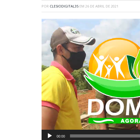
POR
CLESIODIGITAL35
EM
26 DE ABRIL DE 2021
Tocador
de
vídeo
00:00