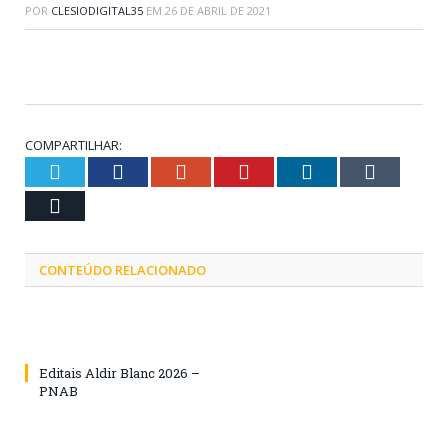
POR
CLESIODIGITAL35
EM
26 DE ABRIL DE 2021
COMPARTILHAR:
Twitter
Facebook
Google+
Pinterest
LinkedIn
Tumblr
Email
CONTEÚDO RELACIONADO
Editais Aldir Blanc 2026 –
PNAB