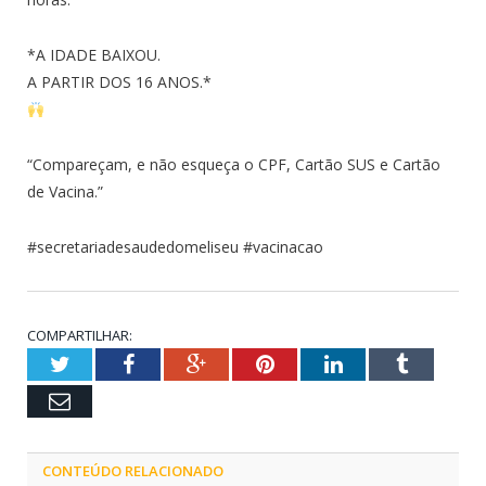
*A IDADE BAIXOU.
A PARTIR DOS 16 ANOS.*
“Compareçam, e não esqueça o CPF, Cartão SUS e Cartão
de Vacina.”
#secretariadesaudedomeliseu #vacinacao
COMPARTILHAR:
Twitter
Facebook
Google+
Pinterest
LinkedIn
Tumblr
Email
CONTEÚDO RELACIONADO