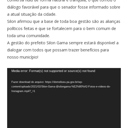
diálogo favorável para que o senador fosse informado sobre
a atual situação da cidade.
Silon afirmou que a base de toda boa gestão são as alianças
políticos feitas e que se fortalecem para o bem comum de
toda uma comunidade.
A gestão do prefeito Silon Gama sempre estará disponível a
dialogar com todos que possam trazer benefícios para
nosso município!
Tocador
Media error: Format(s) not supported or source(s) not found
de
Fazer download do arquivo: https://domeliseu.pa.gov.br/wp-
vídeo
content/uploads/2021/02/Silon-Gama-@silongama-%E2%80%A2-Fotos-e-videos-do-
Instagram.mp4?_=1