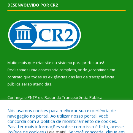
DESENVOLVIDO POR CR2
Muito mais que
criar site
ou
sistema para prefeituras
!
Realizamos uma
assessoria
completa, onde garantimos em
contrato que todas as exigências das
leis de transparência
pública
serão atendidas.
Conheça o
PNTP
e o
Radar da Transparência Pública
Nós usamos cookies para melhorar sua experiência de
navegação no portal. Ao utilizar nosso portal, você
concorda com a política de monitoramento de cookies.
Para ter mais informações sobre como isso é feito, acesse
Todos os direitos reservados a Prefeitura Municipal de Dom
Política de cookies (
Leia mais
). Se você concorda, clique em