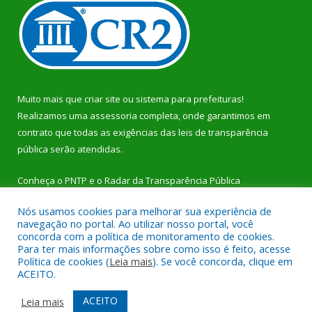
Muito mais que
criar site
ou
sistema para prefeituras
!
Realizamos uma
assessoria
completa, onde garantimos em
contrato que todas as exigências das
leis de transparência
pública
serão atendidas.
Conheça o
PNTP
e o
Radar da Transparência Pública
Nós usamos cookies para melhorar sua experiência de
navegação no portal. Ao utilizar nosso portal, você
concorda com a política de monitoramento de cookies.
Para ter mais informações sobre como isso é feito, acesse
Todos os direitos reservados a Prefeitura Municipal de Dom
Política de cookies (
Leia mais
). Se você concorda, clique em
Eliseu.
ACEITO.
Mapa do Site
Acessar Área Administrativa
ACEITO
Leia mais