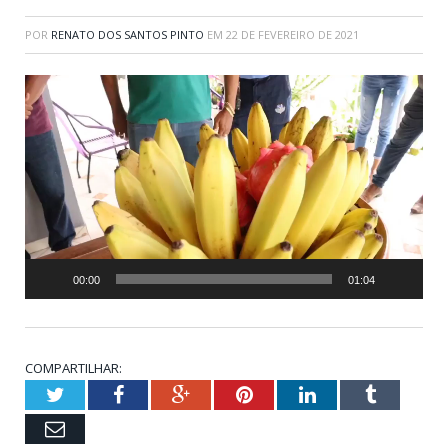
POR
RENATO DOS SANTOS PINTO
EM
22 DE FEVEREIRO DE 2021
Tocador
de
vídeo
00:00
01:04
COMPARTILHAR:
Twitter
Facebook
Google+
Pinterest
LinkedIn
Tumblr
Email